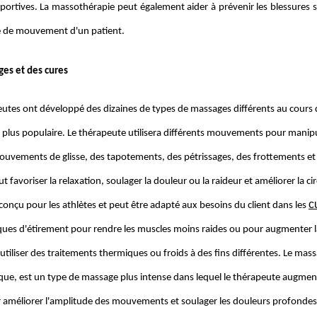
portives. La massothérapie peut également aider à prévenir les blessures spo
e de mouvement d'un patient.
es et des cures
utes ont développé des dizaines de types de massages différents au cours de
e plus populaire. Le thérapeute utilisera différents mouvements pour man
ouvements de glisse, des tapotements, des pétrissages, des frottements e
t favoriser la relaxation, soulager la douleur ou la raideur et améliorer la c
c
 conçu pour les athlètes et peut être adapté aux besoins du client dans les
ues d'étirement pour rendre les muscles moins raides ou pour augmenter la f
tiliser des traitements thermiques ou froids à des fins différentes. Le mas
ue, est un type de massage plus intense dans lequel le thérapeute augmente l
ur améliorer l'amplitude des mouvements et soulager les douleurs profonde