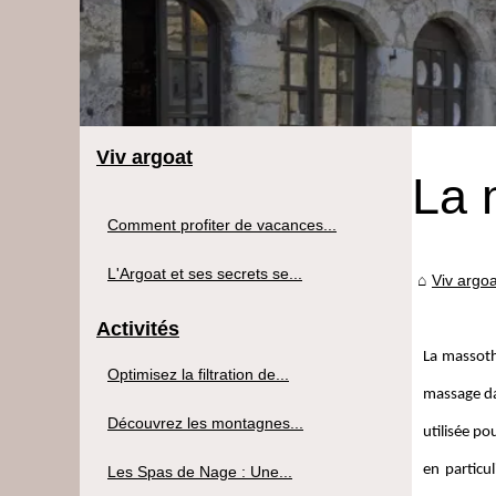
Viv argoat
La 
Comment profiter de vacances...
L'Argoat et ses secrets se...
Viv argoa
Activités
La massoth
Optimisez la filtration de...
massage da
Découvrez les montagnes...
utilisée po
en particu
Les Spas de Nage : Une...