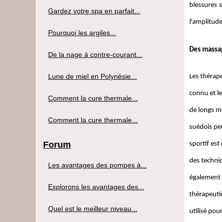
blessures s
Gardez votre spa en parfait...
l'amplitud
Pourquoi les argiles...
Des massag
De la nage à contre-courant...
Lune de miel en Polynésie...
Les thérape
connu et l
Comment la cure thermale...
de longs m
Comment la cure thermale...
suédois peu
Forum
sportif est
des techniq
Les avantages des pompes à...
également u
Explorons les avantages des...
thérapeutiq
Quel est le meilleur niveau...
utilisé po