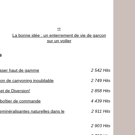
La bonne idée : un enterrement de vie de garcon
sur un voilier
s
à visser haut de gamme
2 542 Hits
on de canyoning inoubliable
2 749 Hits
et de Diversion!
2 858 Hits
le boîtier de commande
4 439 Hits
reminéralisantes naturelles dans le
2 911 Hits
2 903 Hits