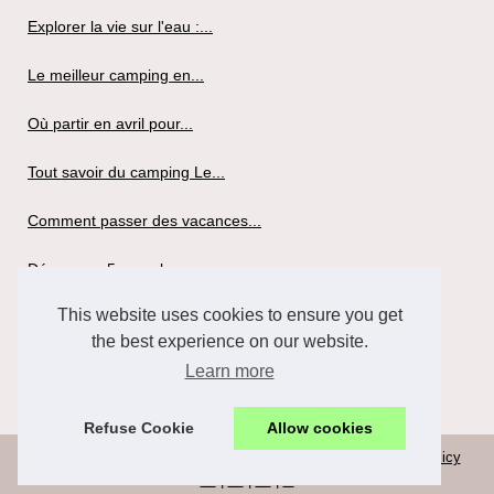
Explorer la vie sur l'eau :...
Le meilleur camping en...
Où partir en avril pour...
Tout savoir du camping Le...
Comment passer des vacances...
Découvrez 5 superbes...
This website uses cookies to ensure you get
Louer un mobil-home pour...
the best experience on our website.
Tout savoir du camping la...
Learn more
Refuse Cookie
Allow cookies
© 2026
Viv-argoat.com
|
Schéma de nos archives
|
Cookies Policy
de
|
en
|
es
|
nl