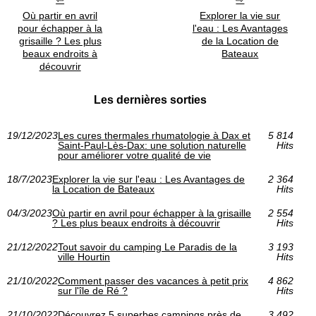
Où partir en avril
Explorer la vie sur
pour échapper à la
l'eau : Les Avantages
grisaille ? Les plus
de la Location de
beaux endroits à
Bateaux
découvrir
Les dernières sorties
19/12/2023
Les cures thermales rhumatologie à Dax et
5 814
Saint-Paul-Lès-Dax: une solution naturelle
Hits
pour améliorer votre qualité de vie
18/7/2023
Explorer la vie sur l'eau : Les Avantages de
2 364
la Location de Bateaux
Hits
04/3/2023
Où partir en avril pour échapper à la grisaille
2 554
? Les plus beaux endroits à découvrir
Hits
21/12/2022
Tout savoir du camping Le Paradis de la
3 193
ville Hourtin
Hits
21/10/2022
Comment passer des vacances à petit prix
4 862
sur l'île de Ré ?
Hits
21/10/2022
Découvrez 5 superbes campings près de
3 492