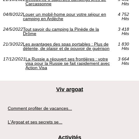
Carcassonne
Hits
04/8/2022
Louer un mobil-home pour votre séjour en
4 752
camping en Ardèche
Hits
24/5/2022
Tout savoir du camping la Pinède de la
3 418
Drôme
Hits
21/3/2022
Les avantages des spas portables : Plus de
1 830
détente, de plaisir et de pouvoir de guérison
Hits
17/12/2021
La Russie a réouvert ses frontières : votre
3 664
visa pour la Russie se fait rapidement avec
Hits
Action Visa
Viv argoat
Comment profiter de vacances...
L'Argoat et ses secrets se...
Activités