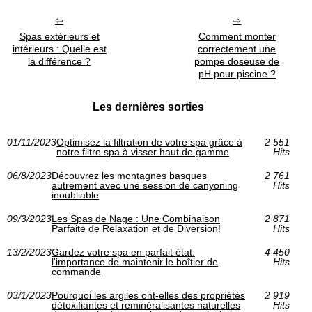
Spas extérieurs et
Comment monter
intérieurs : Quelle est
correctement une
la différence ?
pompe doseuse de
pH pour piscine ?
Les dernières sorties
01/11/2023
Optimisez la filtration de votre spa grâce à
2 551
notre filtre spa à visser haut de gamme
Hits
06/8/2023
Découvrez les montagnes basques
2 761
autrement avec une session de canyoning
Hits
inoubliable
09/3/2023
Les Spas de Nage : Une Combinaison
2 871
Parfaite de Relaxation et de Diversion!
Hits
13/2/2023
Gardez votre spa en parfait état:
4 450
l'importance de maintenir le boîtier de
Hits
commande
03/1/2023
Pourquoi les argiles ont-elles des propriétés
2 919
détoxifiantes et reminéralisantes naturelles
Hits