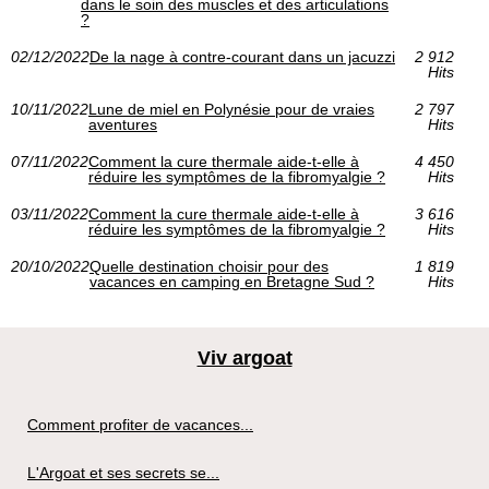
dans le soin des muscles et des articulations
?
02/12/2022
De la nage à contre-courant dans un jacuzzi
2 912
Hits
10/11/2022
Lune de miel en Polynésie pour de vraies
2 797
aventures
Hits
07/11/2022
Comment la cure thermale aide-t-elle à
4 450
réduire les symptômes de la fibromyalgie ?
Hits
03/11/2022
Comment la cure thermale aide-t-elle à
3 616
réduire les symptômes de la fibromyalgie ?
Hits
20/10/2022
Quelle destination choisir pour des
1 819
vacances en camping en Bretagne Sud ?
Hits
Viv argoat
Comment profiter de vacances...
L'Argoat et ses secrets se...