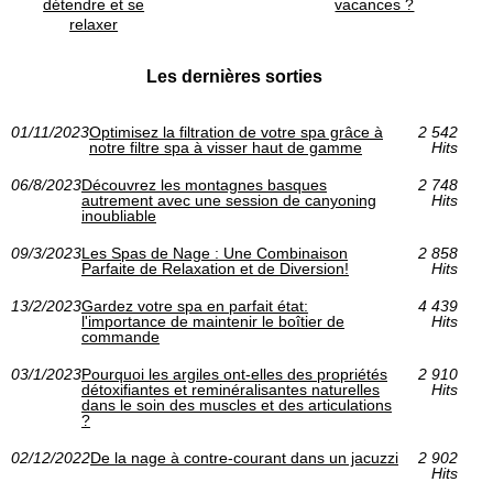
détendre et se
vacances ?
relaxer
Les dernières sorties
01/11/2023
Optimisez la filtration de votre spa grâce à
2 542
notre filtre spa à visser haut de gamme
Hits
06/8/2023
Découvrez les montagnes basques
2 748
autrement avec une session de canyoning
Hits
inoubliable
09/3/2023
Les Spas de Nage : Une Combinaison
2 858
Parfaite de Relaxation et de Diversion!
Hits
13/2/2023
Gardez votre spa en parfait état:
4 439
l'importance de maintenir le boîtier de
Hits
commande
03/1/2023
Pourquoi les argiles ont-elles des propriétés
2 910
détoxifiantes et reminéralisantes naturelles
Hits
dans le soin des muscles et des articulations
?
02/12/2022
De la nage à contre-courant dans un jacuzzi
2 902
Hits