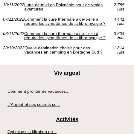
10/11/2022
Lune de miel en Polynésie pour de vraies
2 785
aventures
Hits
07/11/2022
Comment la cure thermale aide-t-elle à
4 441
réduire les symptômes de la fibromyalgie ?
Hits
03/11/2022
Comment la cure thermale aide-t-elle à
3 604
réduire les symptômes de la fibromyalgie ?
Hits
20/10/2022
Quelle destination choisir pour des
1 814
vacances en camping en Bretagne Sud ?
Hits
Viv argoat
Comment profiter de vacances...
L'Argoat et ses secrets se...
Activités
Optimisez la filtration de...