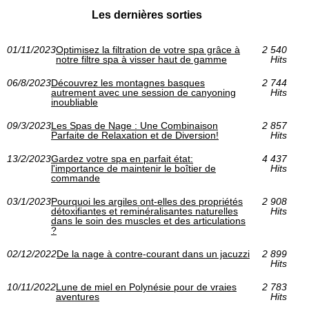
Les dernières sorties
01/11/2023
Optimisez la filtration de votre spa grâce à
2 540
notre filtre spa à visser haut de gamme
Hits
06/8/2023
Découvrez les montagnes basques
2 744
autrement avec une session de canyoning
Hits
inoubliable
09/3/2023
Les Spas de Nage : Une Combinaison
2 857
Parfaite de Relaxation et de Diversion!
Hits
13/2/2023
Gardez votre spa en parfait état:
4 437
l'importance de maintenir le boîtier de
Hits
commande
03/1/2023
Pourquoi les argiles ont-elles des propriétés
2 908
détoxifiantes et reminéralisantes naturelles
Hits
dans le soin des muscles et des articulations
?
02/12/2022
De la nage à contre-courant dans un jacuzzi
2 899
Hits
10/11/2022
Lune de miel en Polynésie pour de vraies
2 783
aventures
Hits