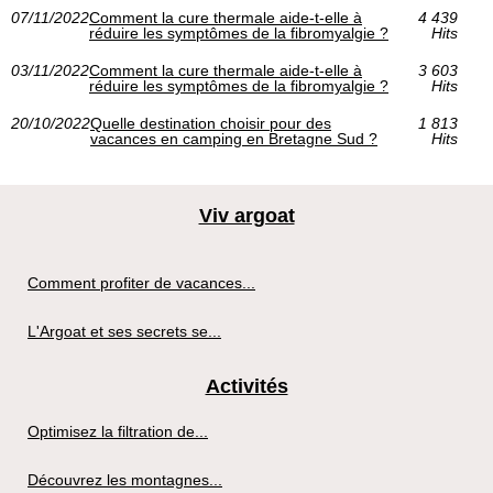
07/11/2022
Comment la cure thermale aide-t-elle à
4 439
réduire les symptômes de la fibromyalgie ?
Hits
03/11/2022
Comment la cure thermale aide-t-elle à
3 603
réduire les symptômes de la fibromyalgie ?
Hits
20/10/2022
Quelle destination choisir pour des
1 813
vacances en camping en Bretagne Sud ?
Hits
Viv argoat
Comment profiter de vacances...
L'Argoat et ses secrets se...
Activités
Optimisez la filtration de...
Découvrez les montagnes...