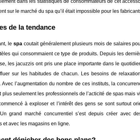
lement dans les statistiques de consommateurs de cet accessoi
t sur le marché du spa qu’il était impossible pour les fabricants
es de la tendance
nt, le
spa
coutait généralement plusieurs mois de salaires pour
ntèles qui consommaient ce type de produits. Depuis les derni
e, les jacuzzis ont pris une place importante dans le quotidie
nfluer sur les habitudes de chacun. Les besoins de relaxation
. Avec l’augmentation du nombre de ces instituts, la concurre
t plus seulement les professionnels de l’acticité de spas mais v
commencé à exploser et l’intérêt des gens se sont surtout ori
Un grand marché concurrentiel s’est depuis créer avec de
s et avec les magasins en ligne.
nt dénicher des bons plans?