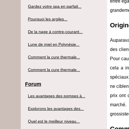
entre éga
Gardez votre spa en parfait...
grandemen
Pourquoi les argiles...
Origin
De la nage à contre-courant...
Auparava
Lune de miel en Polynésie...
des clie
Comment la cure thermale...
Pour caus
cela a i
Comment la cure thermale...
spéciaux
Forum
ne ciblen
prix ont 
Les avantages des pompes à...
marché. 
Explorons les avantages des...
grossiste
Quel est le meilleur niveau...
Comme