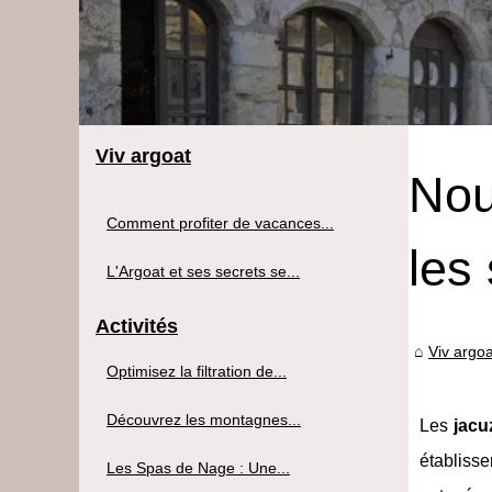
Viv argoat
Nou
Comment profiter de vacances...
les
L'Argoat et ses secrets se...
Activités
Viv argoa
Optimisez la filtration de...
Découvrez les montagnes...
Les
jacu
établisse
Les Spas de Nage : Une...