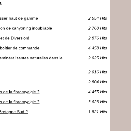
s
à visser haut de gamme
2 554 Hits
on de canyoning inoubliable
2 768 Hits
et de Diversion!
2 876 Hits
le boîtier de commande
4 458 Hits
reminéralisantes naturelles dans le
2 925 Hits
2 916 Hits
2 804 Hits
 de la fibromyalgie ?
4 455 Hits
 de la fibromyalgie ?
3 623 Hits
 Bretagne Sud ?
1 821 Hits