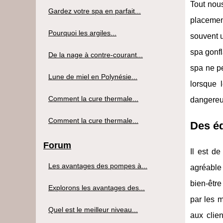
Tout nous
Gardez votre spa en parfait...
placemen
Pourquoi les argiles...
souvent u
spa gonfl
De la nage à contre-courant...
spa ne pe
Lune de miel en Polynésie...
lorsque l
Comment la cure thermale...
dangereu
Comment la cure thermale...
Des éq
Forum
Il est d
Les avantages des pompes à...
agréable 
bien-êtr
Explorons les avantages des...
par les 
Quel est le meilleur niveau...
aux clie