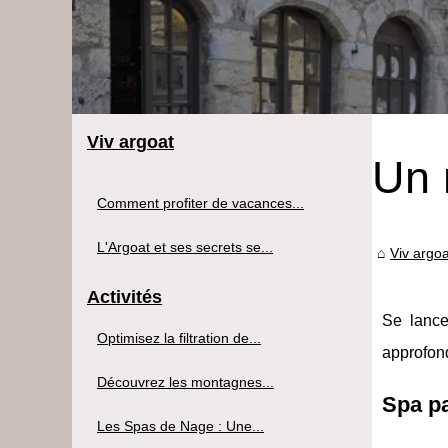
Viv argoat
Un 
Comment profiter de vacances...
L'Argoat et ses secrets se...
Viv argoa
Activités
Se lance
Optimisez la filtration de...
approfond
Découvrez les montagnes...
Spa pa
Les Spas de Nage : Une...