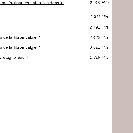
reminéralisantes naturelles dans le
2 919 Hits
2 911 Hits
2 792 Hits
 de la fibromyalgie ?
4 449 Hits
 de la fibromyalgie ?
3 612 Hits
 Bretagne Sud ?
1 819 Hits