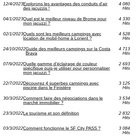
12/4/2023
Explorons les avantages des conduits d'air
4 080
des jacuzzis !
Hits
04/1/2023
Quel est le meilleur niveau de Brome pour
4 330
mon jacuzzi ?
Hits
02/1/2023
Quels sont les meilleurs campings avec
4 528
location de mobil-home à Lorient ?
Hits
24/10/2022
Guide des meilleurs campings sur la Costa
4 713
Brava
Hits
07/9/2022
Quelle gamme d'éclairage de couleur
2 693
spécifique puis-je utiliser pour personnaliser
Hits
mon jacuzzi ?
22/7/2022
Découvrez 4 superbes campings avec
3 125
piscine dans le Finistère
Hits
30/3/2022
Comment faire des négociations dans le
3 534
marché immobilier ?
Hits
23/3/2022
Le tourisme et son définition
2 832
Hits
03/3/2022
Comment fonctionne le SF City PASS ?‎
3 084
Hits