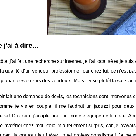
 j’ai à dire…
é, j’ai fait une recherche sur internet, je l’ai localisé et je suis v
a qualité d’un vendeur professionnel, car chez lui, ce n’est pa
a plupart des erreurs des vendeurs. Mais il vise plutôt la satisfact
ir fait une demande de devis, les techniciens sont intervenus c
comme je vis en couple, il me faudrait un
jacuzzi
pour deux !
si ! Du coup, j’ai opté pour un modèle équipé de lumière. Apr
 le matériel chez moi, cela m’a tellement surpris, car je n’ava
per, ils ont tout fait ! Waw, quel professionnalisme ! Je ne s