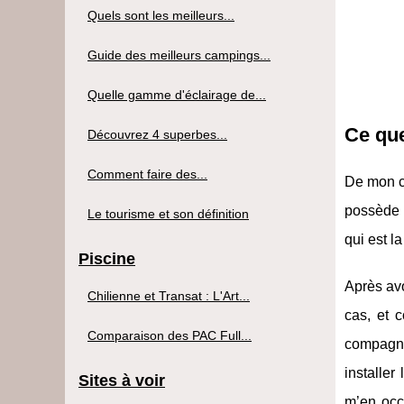
Quels sont les meilleurs...
Guide des meilleurs campings...
Quelle gamme d'éclairage de...
Ce que
Découvrez 4 superbes...
Comment faire des...
De mon côt
possède l
Le tourisme et son définition
qui est l
Piscine
Après avo
Chilienne et Transat : L'Art...
cas, et 
Comparaison des PAC Full...
compagne 
installer
Sites à voir
m’en occu