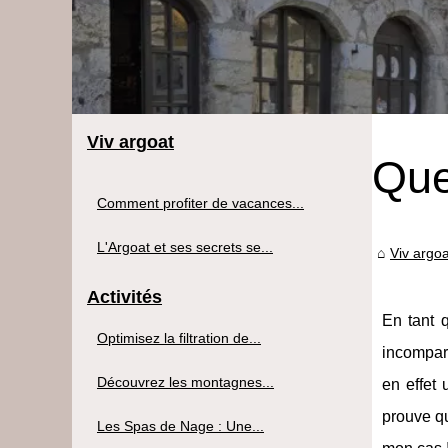
Viv argoat
Que
Comment profiter de vacances...
L'Argoat et ses secrets se...
Viv argoa
Activités
En tant q
Optimisez la filtration de...
incompara
Découvrez les montagnes...
en effet 
prouve qu
Les Spas de Nage : Une...