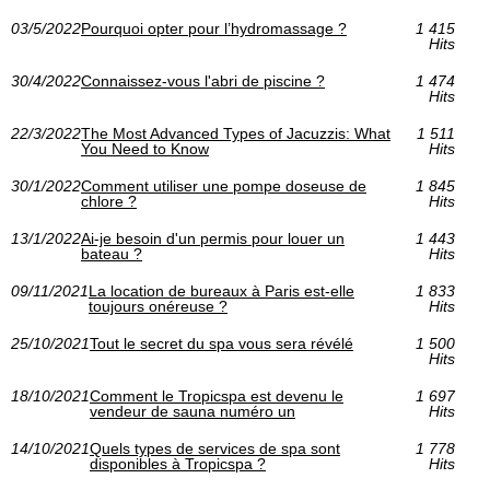
03/5/2022
Pourquoi opter pour l’hydromassage ?
1 415
Hits
30/4/2022
Connaissez-vous l'abri de piscine ?
1 474
Hits
22/3/2022
The Most Advanced Types of Jacuzzis: What
1 511
You Need to Know
Hits
30/1/2022
Comment utiliser une pompe doseuse de
1 845
chlore ?
Hits
13/1/2022
Ai-je besoin d'un permis pour louer un
1 443
bateau ?
Hits
09/11/2021
La location de bureaux à Paris est-elle
1 833
toujours onéreuse ?
Hits
25/10/2021
Tout le secret du spa vous sera révélé
1 500
Hits
18/10/2021
Comment le Tropicspa est devenu le
1 697
vendeur de sauna numéro un
Hits
14/10/2021
Quels types de services de spa sont
1 778
disponibles à Tropicspa ?
Hits