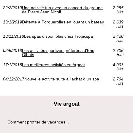
22/2/2019
Une activité fun avec un concert du groupe
2 285
de Pierre Jean Nicoli
Hits
13/1/2019
Détente à Porquerolles en louant un bateau
2 639
Hits
13/11/2018
Les spas disponibles chez Tropicspa
2 428
Hits
02/5/2018
Les activités sportives préférées d'Eric
2 706
Olhats
Hits
17/1/2018
Les meilleures activités en Argoat
4 003
Hits
04/12/2017
Nouvelle activité suite à l'achat d'un spa
2 704
Hits
Viv argoat
Comment profiter de vacances...