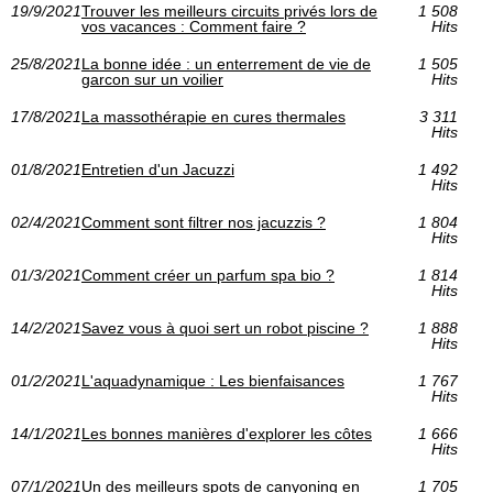
19/9/2021
Trouver les meilleurs circuits privés lors de
1 508
vos vacances : Comment faire ?
Hits
25/8/2021
La bonne idée : un enterrement de vie de
1 505
garcon sur un voilier
Hits
17/8/2021
La massothérapie en cures thermales
3 311
Hits
01/8/2021
Entretien d'un Jacuzzi
1 492
Hits
02/4/2021
Comment sont filtrer nos jacuzzis ?
1 804
Hits
01/3/2021
Comment créer un parfum spa bio ?
1 814
Hits
14/2/2021
Savez vous à quoi sert un robot piscine ?
1 888
Hits
01/2/2021
L'aquadynamique : Les bienfaisances
1 767
Hits
14/1/2021
Les bonnes manières d'explorer les côtes
1 666
Hits
07/1/2021
Un des meilleurs spots de canyoning en
1 705