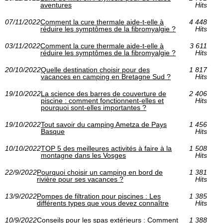
aventures
Hits
07/11/2022
Comment la cure thermale aide-t-elle à
4 448
réduire les symptômes de la fibromyalgie ?
Hits
03/11/2022
Comment la cure thermale aide-t-elle à
3 611
réduire les symptômes de la fibromyalgie ?
Hits
20/10/2022
Quelle destination choisir pour des
1 817
vacances en camping en Bretagne Sud ?
Hits
19/10/2022
La science des barres de couverture de
2 406
piscine : comment fonctionnent-elles et
Hits
pourquoi sont-elles importantes ?
19/10/2022
Tout savoir du camping Ametza de Pays
1 456
Basque
Hits
10/10/2022
TOP 5 des meilleures activités à faire à la
1 508
montagne dans les Vosges
Hits
22/9/2022
Pourquoi choisir un camping en bord de
1 381
rivière pour ses vacances ?
Hits
13/9/2022
Pompes de filtration pour piscines : Les
1 385
différents types que vous devez connaître
Hits
10/9/2022
Conseils pour les spas extérieurs : Comment
1 388