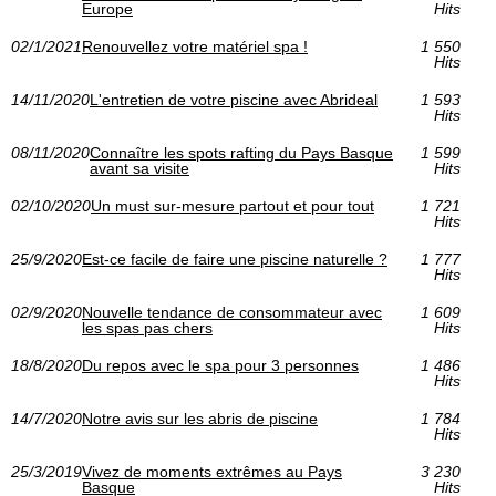
Europe
Hits
02/1/2021
Renouvellez votre matériel spa !
1 550
Hits
14/11/2020
L'entretien de votre piscine avec Abrideal
1 593
Hits
08/11/2020
Connaître les spots rafting du Pays Basque
1 599
avant sa visite
Hits
02/10/2020
Un must sur-mesure partout et pour tout
1 721
Hits
25/9/2020
Est-ce facile de faire une piscine naturelle ?
1 777
Hits
02/9/2020
Nouvelle tendance de consommateur avec
1 609
les spas pas chers
Hits
18/8/2020
Du repos avec le spa pour 3 personnes
1 486
Hits
14/7/2020
Notre avis sur les abris de piscine
1 784
Hits
25/3/2019
Vivez de moments extrêmes au Pays
3 230
Basque
Hits