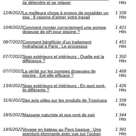
se détendre et se relaxer
Hits
12/8/2022
La meilleure chose à propos de posséder un
1 339
spa : 8 raisons d'aimer votre travail
Hits
10/8/2022
Comment monter correctement une pompe
1 421
doseuse de pH pour piscine ?
Hits
08/7/2022
Comment bénéficier d'un traitement
1 451
hydrafacial à Paris : Le processus
Hits
07/7/2022
Spas extérieurs et intérieurs : Quelle est la
1 350
différence ?
Hits
07/7/2022
La vérité sur les pompes doseuses de
1 468
piscine : Est-elle efficace ?
Hits
13/6/2022
Spas extérieurs et intérieurs : En quoi sont-
1 426
ils différents ?
Hits
31/5/2022
Des avis utiles sur les produits de Tropicspa
1 339
Hits
18/5/2022
Massage naturiste et spa vont de pair
1 344
Hits
14/5/2022
Voyage en bateau au Pays basque : Une
1 391
aventure étonnante avec vue sur l'océan
Hits