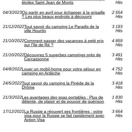
étoiles Saint Jean de Monts
Hits
04/3/2023
Où partir en avril pour échapper à la grisaille
2 554
? Les plus beaux endroits à découvrir
Hits
21/12/2022
Tout savoir du camping Le Paradis de la
3 193
ville Hourtin
Hits
21/10/2022
Comment passer des vacances à petit prix
4 859
sur l'île de Ré ?
Hits
21/10/2022
Découvrez 5 superbes campings près de
3 491
Carcassonne
Hits
04/8/2022
Louer un mobil-home pour votre séjour en
4 752
camping en Ardèche
Hits
24/5/2022
Tout savoir du camping la Pinède de la
3 418
Drôme
Hits
21/3/2022
Les avantages des spas portables : Plus de
1 830
détente, de plaisir et de pouvoir de guérison
Hits
17/12/2021
La Russie a réouvert ses frontières : votre
3 664
visa pour la Russie se fait rapidement avec
Hits
Action Visa