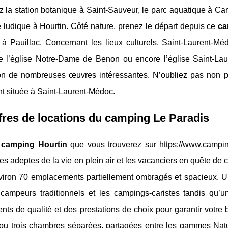
 la station botanique à Saint-Sauveur, le parc aquatique à Ca
 ludique à Hourtin. Côté nature, prenez le départ depuis ce
ca
à Pauillac. Concernant les lieux culturels, Saint-Laurent-Mé
ue l’église Notre-Dame de Benon ou encore l’église Saint-L
ion de nombreuses œuvres intéressantes. N’oubliez pas non pl
t située à Saint-Laurent-Médoc.
fres de locations du camping Le Paradis
e
camping Hourtin
que vous trouverez sur https://www.campi
 les adeptes de la vie en plein air et les vacanciers en quête de
viron 70 emplacements partiellement ombragés et spacieux. U
s campeurs traditionnels et les campings-caristes tandis qu’
ts de qualité et des prestations de choix pour garantir votre
u trois chambres séparées, partagées entre les gammes Nature,