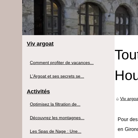
Viv argoat
Tou
Comment profiter de vacances...
Hou
L'Argoat et ses secrets se...
Activités
Viv argoa
Optimisez la filtration de...
Découvrez les montagnes...
Pour des
en Girond
Les Spas de Nage : Une...