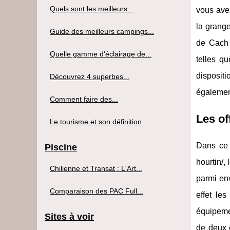
Quels sont les meilleurs...
vous avez
la grange
Guide des meilleurs campings...
de Cach 
Quelle gamme d'éclairage de...
telles q
disposit
Découvrez 4 superbes...
égalemen
Comment faire des...
Les of
Le tourisme et son définition
Dans c
Piscine
hourtin/,
Chilienne et Transat : L'Art...
parmi en
Comparaison des PAC Full...
effet le
équipemen
Sites à voir
de deux o