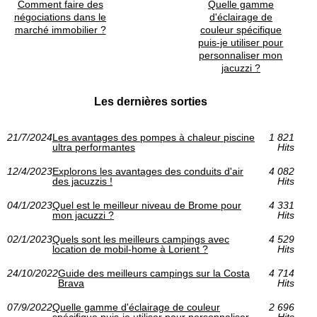
Comment faire des
Quelle gamme
négociations dans le
d'éclairage de
marché immobilier ?
couleur spécifique
puis-je utiliser pour
personnaliser mon
jacuzzi ?
Les dernières sorties
21/7/2024
Les avantages des pompes à chaleur piscine
1 821
ultra performantes
Hits
12/4/2023
Explorons les avantages des conduits d'air
4 082
des jacuzzis !
Hits
04/1/2023
Quel est le meilleur niveau de Brome pour
4 331
mon jacuzzi ?
Hits
02/1/2023
Quels sont les meilleurs campings avec
4 529
location de mobil-home à Lorient ?
Hits
24/10/2022
Guide des meilleurs campings sur la Costa
4 714
Brava
Hits
07/9/2022
Quelle gamme d'éclairage de couleur
2 696
spécifique puis-je utiliser pour personnaliser
Hits