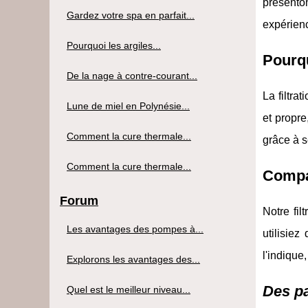
présento
Gardez votre spa en parfait...
expérien
Pourquoi les argiles...
Pourqu
De la nage à contre-courant...
La filtra
Lune de miel en Polynésie...
et propre
Comment la cure thermale...
grâce à s
Comment la cure thermale...
Compati
Forum
Notre fi
Les avantages des pompes à...
utilisie
l'indique
Explorons les avantages des...
Des p
Quel est le meilleur niveau...