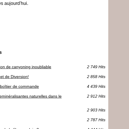
s aujourd'hui.
s
on de canyoning inoubliable
2 749 Hits
et de Diversion!
2 858 Hits
le boîtier de commande
4 439 Hits
reminéralisantes naturelles dans le
2 912 Hits
2 903 Hits
2 787 Hits