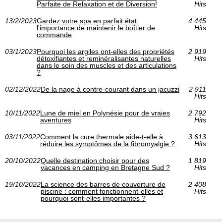
Parfaite de Relaxation et de Diversion!
Hits
13/2/2023
Gardez votre spa en parfait état:
4 445
l'importance de maintenir le boîtier de
Hits
commande
03/1/2023
Pourquoi les argiles ont-elles des propriétés
2 919
détoxifiantes et reminéralisantes naturelles
Hits
dans le soin des muscles et des articulations
?
02/12/2022
De la nage à contre-courant dans un jacuzzi
2 911
Hits
10/11/2022
Lune de miel en Polynésie pour de vraies
2 792
aventures
Hits
03/11/2022
Comment la cure thermale aide-t-elle à
3 613
réduire les symptômes de la fibromyalgie ?
Hits
20/10/2022
Quelle destination choisir pour des
1 819
vacances en camping en Bretagne Sud ?
Hits
19/10/2022
La science des barres de couverture de
2 408
piscine : comment fonctionnent-elles et
Hits
pourquoi sont-elles importantes ?