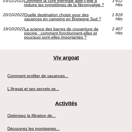
03/11/2022
Comment la cure thermale aide-t-elle à
3 612
réduire les symptômes de la fibromyalgie ?
Hits
20/10/2022
Quelle destination choisir pour des
1 818
vacances en camping en Bretagne Sud ?
Hits
19/10/2022
La science des barres de couverture de
2 407
piscine : comment fonctionnent-elles et
Hits
pourquoi sont-elles importantes ?
Viv argoat
Comment profiter de vacances...
L'Argoat et ses secrets se...
Activités
Optimisez la filtration de...
Découvrez les montagnes...