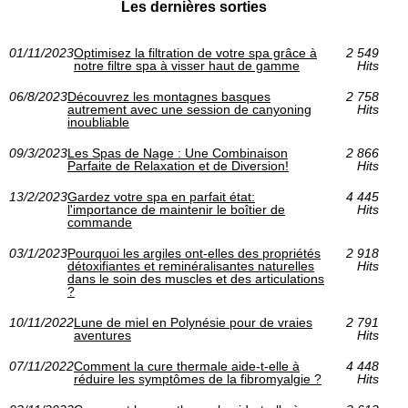
Les dernières sorties
01/11/2023
Optimisez la filtration de votre spa grâce à
2 549
notre filtre spa à visser haut de gamme
Hits
06/8/2023
Découvrez les montagnes basques
2 758
autrement avec une session de canyoning
Hits
inoubliable
09/3/2023
Les Spas de Nage : Une Combinaison
2 866
Parfaite de Relaxation et de Diversion!
Hits
13/2/2023
Gardez votre spa en parfait état:
4 445
l'importance de maintenir le boîtier de
Hits
commande
03/1/2023
Pourquoi les argiles ont-elles des propriétés
2 918
détoxifiantes et reminéralisantes naturelles
Hits
dans le soin des muscles et des articulations
?
10/11/2022
Lune de miel en Polynésie pour de vraies
2 791
aventures
Hits
07/11/2022
Comment la cure thermale aide-t-elle à
4 448
réduire les symptômes de la fibromyalgie ?
Hits