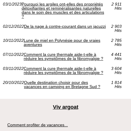
03/1/2023
Pourquoi les argiles ont-elles des propriétés
2 911
détoxifiantes et reminéralisantes naturelles
Hits
dans le soin des muscles et des articulations
?
02/12/2022
De la nage à contre-courant dans un jacuzzi
2 903
Hits
10/11/2022
Lune de miel en Polynésie pour de vraies
2 785
aventures
Hits
07/11/2022
Comment la cure thermale aide-t-elle à
4 441
réduire les symptômes de la fibromyalgie ?
Hits
03/11/2022
Comment la cure thermale aide-t-elle à
3 604
réduire les symptômes de la fibromyalgie ?
Hits
20/10/2022
Quelle destination choisir pour des
1 814
vacances en camping en Bretagne Sud ?
Hits
Viv argoat
Comment profiter de vacances...