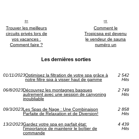
Trouver les meilleurs
Comment le
circuits privés lors de
Tropicspa est devenu
vos vacances :
le vendeur de sauna
Comment faire ?
numéro un
Les dernières sorties
01/11/2023
Optimisez la filtration de votre spa grâce à
2 542
notre filtre spa à visser haut de gamme
Hits
06/8/2023
Découvrez les montagnes basques
2 749
autrement avec une session de canyoning
Hits
inoubliable
09/3/2023
Les Spas de Nage : Une Combinaison
2 858
Parfaite de Relaxation et de Diversion!
Hits
13/2/2023
Gardez votre spa en parfait état:
4 439
l'importance de maintenir le boîtier de
Hits
commande