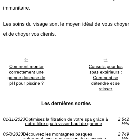
immunitaire.
Les soins du visage sont le moyen idéal de vous choyer
et de choyer vos clients.
Comment monter
Conseils pour les
correctement une
spas extérieurs :
pompe doseuse de
Comment se
pH pour piscine ?
détendre et se
relaxer
Les dernières sorties
01/11/2023
Optimisez la filtration de votre spa grâce à
2 542
notre filtre spa à visser haut de gamme
Hits
06/8/2023
Découvrez les montagnes basques
2 749
autrement avec une session de canyoning
Hits