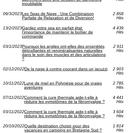
inoubliable
09/3/2023
Les Spas de Nage : Une Combinaison
2 858
Parfaite de Relaxation et de Diversion!
Hits
13/2/2023
Gardez votre spa en parfait état:
4 439
l'importance de maintenir le boîtier de
Hits
commande
03/1/2023
Pourquoi les argiles ont-elles des propriétés
2 911
détoxifiantes et reminéralisantes naturelles
Hits
dans le soin des muscles et des articulations
?
02/12/2022
De la nage à contre-courant dans un jacuzzi
2 903
Hits
10/11/2022
Lune de miel en Polynésie pour de vraies
2 785
aventures
Hits
07/11/2022
Comment la cure thermale aide-t-elle à
4 441
réduire les symptômes de la fibromyalgie ?
Hits
03/11/2022
Comment la cure thermale aide-t-elle à
3 604
réduire les symptômes de la fibromyalgie ?
Hits
20/10/2022
Quelle destination choisir pour des
1 814
vacances en camping en Bretagne Sud ?
Hits