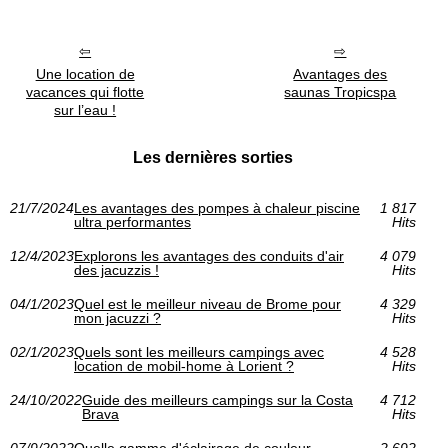
Une location de
Avantages des
vacances qui flotte
saunas Tropicspa
sur l’eau !
Les dernières sorties
21/7/2024
Les avantages des pompes à chaleur piscine
1 817
ultra performantes
Hits
12/4/2023
Explorons les avantages des conduits d'air
4 079
des jacuzzis !
Hits
04/1/2023
Quel est le meilleur niveau de Brome pour
4 329
mon jacuzzi ?
Hits
02/1/2023
Quels sont les meilleurs campings avec
4 528
location de mobil-home à Lorient ?
Hits
24/10/2022
Guide des meilleurs campings sur la Costa
4 712
Brava
Hits
07/9/2022
Quelle gamme d'éclairage de couleur
2 692