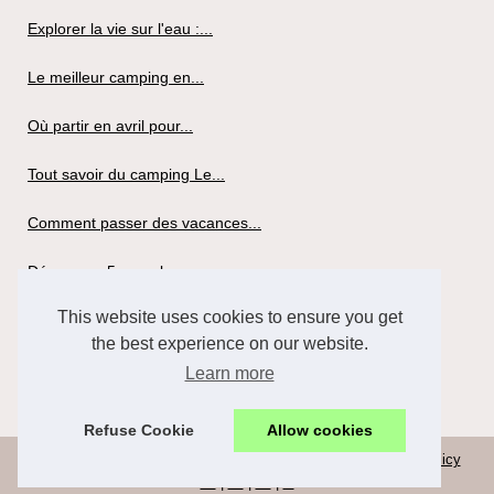
Explorer la vie sur l'eau :...
Le meilleur camping en...
Où partir en avril pour...
Tout savoir du camping Le...
Comment passer des vacances...
Découvrez 5 superbes...
This website uses cookies to ensure you get
Louer un mobil-home pour...
the best experience on our website.
Tout savoir du camping la...
Learn more
Refuse Cookie
Allow cookies
© 2026
Viv-argoat.com
|
Schéma de nos archives
|
Cookies Policy
de
|
en
|
es
|
nl