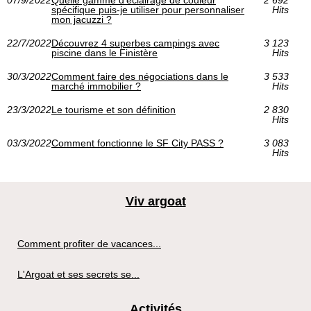
spécifique puis-je utiliser pour personnaliser
Hits
mon jacuzzi ?
22/7/2022
Découvrez 4 superbes campings avec
3 123
piscine dans le Finistère
Hits
30/3/2022
Comment faire des négociations dans le
3 533
marché immobilier ?
Hits
23/3/2022
Le tourisme et son définition
2 830
Hits
03/3/2022
Comment fonctionne le SF City PASS ?‎
3 083
Hits
Viv argoat
Comment profiter de vacances...
L'Argoat et ses secrets se...
Activités