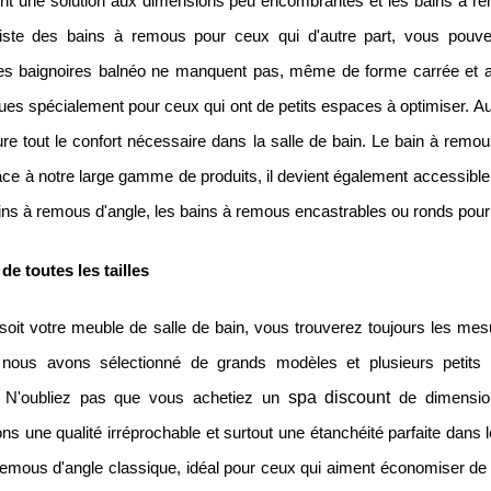
nt une solution aux dimensions peu encombrantes et les bains à r
xiste des bains à remous pour ceux qui d'autre part, vous pouve
Les baignoires balnéo ne manquent pas, même de forme carrée et as
ues spécialement pour ceux qui ont de petits espaces à optimiser. Au
re tout le confort nécessaire dans la salle de bain. Le bain à remo
âce à notre large gamme de produits, il devient également accessible
ains à remous d'angle, les bains à remous encastrables ou ronds pour
de toutes les tailles
soit votre meuble de salle de bain, vous trouverez toujours les me
nous avons sélectionné de grands modèles et plusieurs petits 
spa discount
. N'oubliez pas que vous achetiez un
de dimension
ns une qualité irréprochable et surtout une étanchéité parfaite dans
 remous d'angle classique, idéal pour ceux qui aiment économiser de 