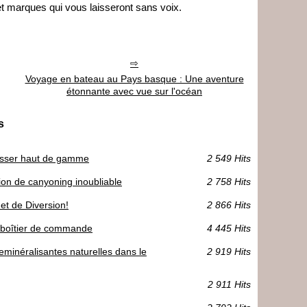
et marques qui vous laisseront sans voix.
Voyage en bateau au Pays basque : Une aventure
étonnante avec vue sur l'océan
s
à visser haut de gamme
2 549 Hits
on de canyoning inoubliable
2 758 Hits
et de Diversion!
2 866 Hits
le boîtier de commande
4 445 Hits
reminéralisantes naturelles dans le
2 919 Hits
2 911 Hits