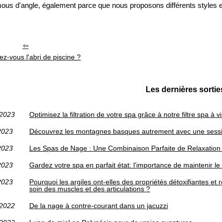
mous d'angle, également parce que nous proposons différents styles 
z-vous l'abri de piscine ?
Les dernières sortie
/2023
Optimisez la filtration de votre spa grâce à notre filtre spa 
2023
Découvrez les montagnes basques autrement avec une sessi
2023
Les Spas de Nage : Une Combinaison Parfaite de Relaxation 
2023
Gardez votre spa en parfait état: l'importance de maintenir 
2023
Pourquoi les argiles ont-elles des propriétés détoxifiantes et 
soin des muscles et des articulations ?
/2022
De la nage à contre-courant dans un jacuzzi