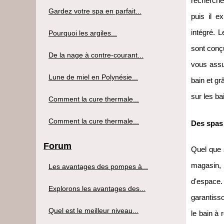
recherche
Gardez votre spa en parfait...
puis il e
intégré. 
Pourquoi les argiles...
sont conç
De la nage à contre-courant...
vous assu
Lune de miel en Polynésie...
bain et gr
sur les b
Comment la cure thermale...
Comment la cure thermale...
Des spas 
Forum
Quel que 
magasin, 
Les avantages des pompes à...
d'espace
Explorons les avantages des...
garantisso
Quel est le meilleur niveau...
le bain à