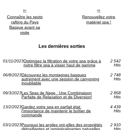
Connaître les spots
Renouvellez votre
rafting du Pays
matériel spa !
Basque avant sa
visite
Les dernières sorties
01/11/2023
Optimisez la filtration de votre spa grâce à
2 542
notre filtre spa à visser haut de gamme
Hits
06/8/2023
Découvrez les montagnes basques
2 748
autrement avec une session de canyoning
Hits
inoubliable
09/3/2023
Les Spas de Nage : Une Combinaison
2 858
Parfaite de Relaxation et de Diversion!
Hits
13/2/2023
Gardez votre spa en parfait état:
4 439
l'importance de maintenir le boîtier de
Hits
commande
03/1/2023
Pourquoi les argiles ont-elles des propriétés
2 910
détoxifiantes et reminéralisantes naturelles
Hits