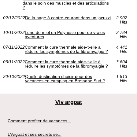
dans le soin des muscles et des articulations
?
02/12/2022
De la nage à contre-courant dans un jacuzzi
2 902
Hits
10/11/2022
Lune de miel en Polynésie pour de vraies
2 784
aventures
Hits
07/11/2022
Comment la cure thermale aide-t-elle à
4 441
réduire les symptômes de la fibromyalgie ?
Hits
03/11/2022
Comment la cure thermale aide-t-elle à
3 604
réduire les symptômes de la fibromyalgie ?
Hits
20/10/2022
Quelle destination choisir pour des
1 813
vacances en camping en Bretagne Sud ?
Hits
Viv argoat
Comment profiter de vacances...
L'Argoat et ses secrets se...