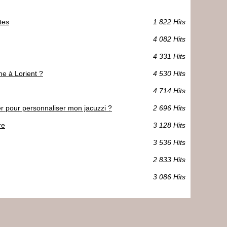
tes
1 822 Hits
4 082 Hits
4 331 Hits
me à Lorient ?
4 530 Hits
4 714 Hits
er pour personnaliser mon jacuzzi ?
2 696 Hits
re
3 128 Hits
3 536 Hits
2 833 Hits
3 086 Hits