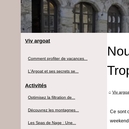
Viv argoat
Nou
Comment profiter de vacances...
Tro
L'Argoat et ses secrets se...
Activités
Viv argoa
Optimisez la filtration de...
Découvrez les montagnes...
Ce sont d
weekend
Les Spas de Nage : Une...