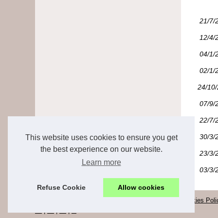
21/7/
12/4/
04/1/
02/1/
24/10
07/9/
22/7/
30/3/
This website uses cookies to ensure you get
the best experience on our website.
23/3/
Learn more
03/3/
Refuse Cookie
Allow cookies
© 2026
Viv-argoat.com
|
Schéma de nos archives
|
Cookies Poli
de
|
en
|
es
|
nl