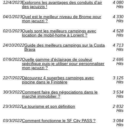
12/4/2023
Explorons les avantages des conduits d'air
4 080
des jacuzzis !
Hits
04/1/2023
Quel est le meilleur niveau de Brome pour
4 330
mon jacuzzi ?
Hits
02/1/2023
Quels sont les meilleurs campings avec
4 528
location de mobil-home à Lorient ?
Hits
24/10/2022
Guide des meilleurs campings sur la Costa
4 713
Brava
Hits
07/9/2022
Quelle gamme d'éclairage de couleur
2 695
spécifique puis-je utiliser pour personnaliser
Hits
mon jacuzzi ?
22/7/2022
Découvrez 4 superbes campings avec
3 125
piscine dans le Finistère
Hits
30/3/2022
Comment faire des négociations dans le
3 534
marché immobilier ?
Hits
23/3/2022
Le tourisme et son définition
2 832
Hits
03/3/2022
Comment fonctionne le SF City PASS ?‎
3 084
Hits