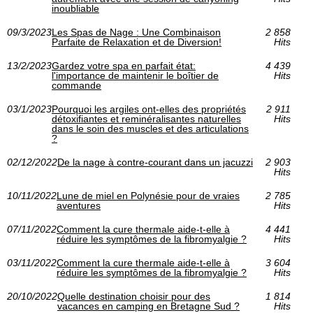
inoubliable
09/3/2023
Les Spas de Nage : Une Combinaison
2 858
Parfaite de Relaxation et de Diversion!
Hits
13/2/2023
Gardez votre spa en parfait état:
4 439
l'importance de maintenir le boîtier de
Hits
commande
03/1/2023
Pourquoi les argiles ont-elles des propriétés
2 911
détoxifiantes et reminéralisantes naturelles
Hits
dans le soin des muscles et des articulations
?
02/12/2022
De la nage à contre-courant dans un jacuzzi
2 903
Hits
10/11/2022
Lune de miel en Polynésie pour de vraies
2 785
aventures
Hits
07/11/2022
Comment la cure thermale aide-t-elle à
4 441
réduire les symptômes de la fibromyalgie ?
Hits
03/11/2022
Comment la cure thermale aide-t-elle à
3 604
réduire les symptômes de la fibromyalgie ?
Hits
20/10/2022
Quelle destination choisir pour des
1 814
vacances en camping en Bretagne Sud ?
Hits