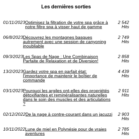
Les dernières sorties
01/11/2023
Optimisez la filtration de votre spa grâce à
2 542
notre filtre spa à visser haut de gamme
Hits
06/8/2023
Découvrez les montagnes basques
2 749
autrement avec une session de canyoning
Hits
inoubliable
09/3/2023
Les Spas de Nage : Une Combinaison
2 858
Parfaite de Relaxation et de Diversion!
Hits
13/2/2023
Gardez votre spa en parfait état:
4 439
l'importance de maintenir le boîtier de
Hits
commande
03/1/2023
Pourquoi les argiles ont-elles des propriétés
2 911
détoxifiantes et reminéralisantes naturelles
Hits
dans le soin des muscles et des articulations
?
02/12/2022
De la nage à contre-courant dans un jacuzzi
2 903
Hits
10/11/2022
Lune de miel en Polynésie pour de vraies
2 785
aventures
Hits